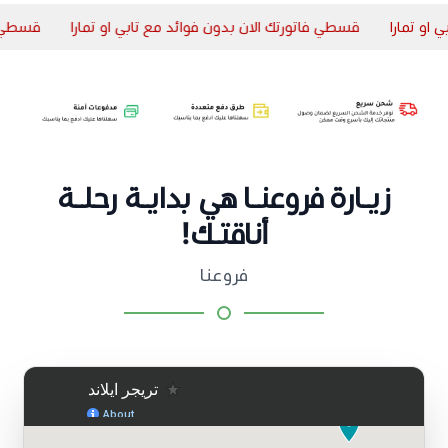
و تمارا
قسطي فاتورتك الان بدون فوائد مع تابي او تمارا
قسطي فات
زيـارة فروعنـا هي بدايـة رحلـة
أناقتـك!
فروعنا