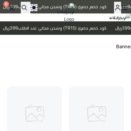
0
كود خصم حصري (TR15) وشحن مجاني عند الطلب399﷼
تريجرايلاند
كود خصم حصري (TR15) وشحن مجاني عند الطلب399﷼