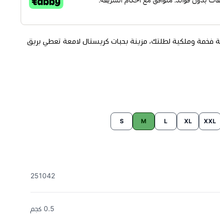
 فخمة وملكية لطلتك، مزينة بحبات كريستال لامعة تعطي بريق
زينة بحبات الكريستال لامعة .
S
M
L
XL
XXL
251042
أوسع نقطة.
0.5 كجم