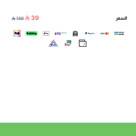
الطول: قياس الطول من الكتف إلى نهاية الفستان.
39
السعر
189