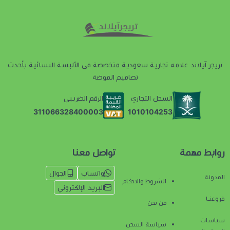
تريجر آيلاند علامه تجارية سعودية متخصصة فى الألبسة النسائية بأحدث
تصاميم الموضة
السجل التجاري
الرقم الضريبي
1010104253
311066328400003
روابط مهمة
تواصل معنا
واتساب
الجوال
المدونة
الشروط والاحكام
البريد الإلكتروني
فروعنـا
من نحن
سياسات
سياسة الشحن