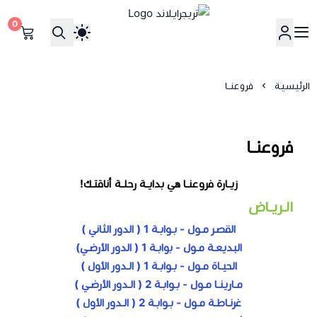
0
تريجرايلاند
الرئيسية
فروعنـا
فروعنـا
زيـارة فروعنـا هي بدايـة رحلـة أناقتـك!
الـريـاض
القصـر مـول - بـوابـة 1 ( الدور الثاني )
البديعـة مـول - بوابـة 1 ( الدور الأرضـي)
الحيـاة مـول - بـوابـة 1 ( الـدور الأول )
مـارينـا مـول - بـوابـة 2 ( الـدور الأرضـي )
غرنـاطـة مـول - بـوابـة 2 ( الـدور الأول )