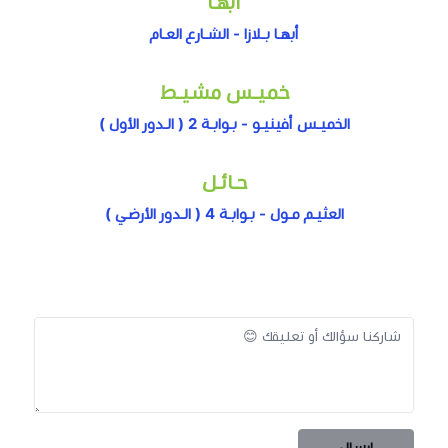
أبهـا
أبهـا بـلازا - الشـارع العـام
خميـس مشيـط
الخميـس أفينيـو - بـوابـة 2 ( الـدور الأول )
حـائـل
العثيـم مـول - بـوابـة 4 ( الـدور الأرضـي )
إرسال