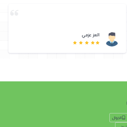
العز عزمي
الجوال
كتروني