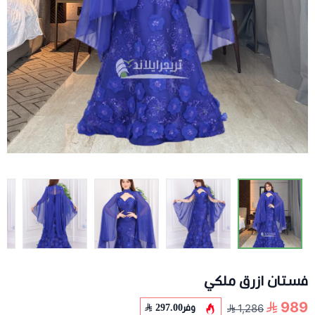
فستان ازرق ملكي
989
وفر
297.00
1,286