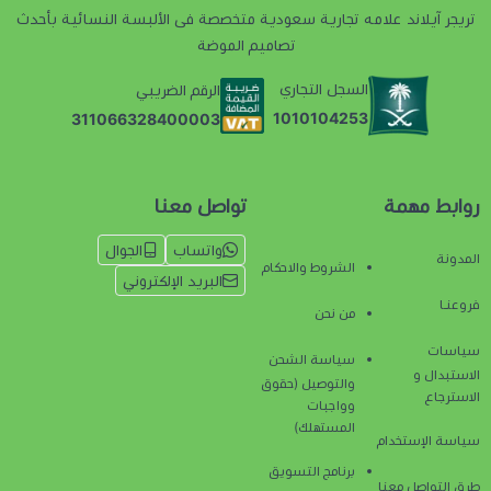
تريجر آيلاند علامه تجارية سعودية متخصصة فى الألبسة النسائية بأحدث
تصاميم الموضة
السجل التجاري
الرقم الضريبي
1010104253
311066328400003
روابط مهمة
تواصل معنا
واتساب
الجوال
المدونة
الشروط والاحكام
البريد الإلكتروني
فروعنـا
من نحن
سياسات
سياسة الشحن
الاستبدال و
والتوصيل (حقوق
الاسترجاع
وواجبات
المستهلك)
سياسة الإستخدام
برنامج التسويق
طرق التواصل معنا