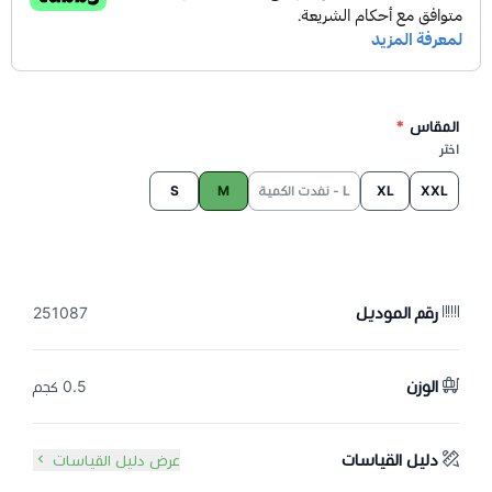
المقاس
*
اختر
XXL
XL
L - نفدت الكمية
M
S
رقم الموديل
251087
الوزن
0.5 كجم
دليل القياسات
عرض دليل القياسات