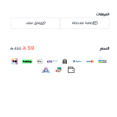
المرفقات
إضافة ملاحظة
إرفاق ملف
59
السعر
450
اسحب و افلت الملف هنا
استعراض