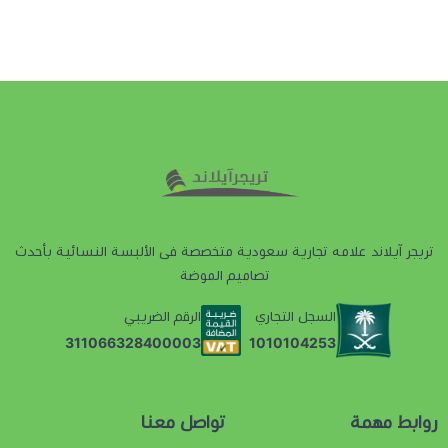
تريجر آيلاند علامه تجارية سعودية متخصصة فى الألبسة النسائية بأحدث
تصاميم الموضة
السجل التجاري
الرقم الضريبي
1010104253
311066328400003
روابط مهمة
تواصل معنا