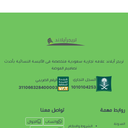
تريجر آيلاند علامه تجارية سعودية متخصصة فى الألبسة النسائية بأحدث
تصاميم الموضة
السجل التجاري
الرقم الضريبي
1010104253
311066328400003
روابط مهمة
تواصل معنا
واتساب
الجوال
المدونة
الشروط والاحكام