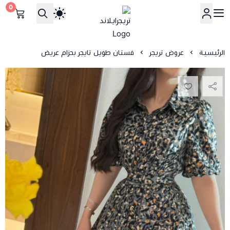
0
تريجرايلاند
الرئيسية
عروض تريجر
فستان طويل تايجر بحزام عريض