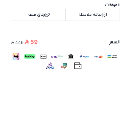
المرفقات
إضافة ملاحظة
إرفاق ملف
59
السعر
446
اسحب و افلت الملف هنا
استعراض