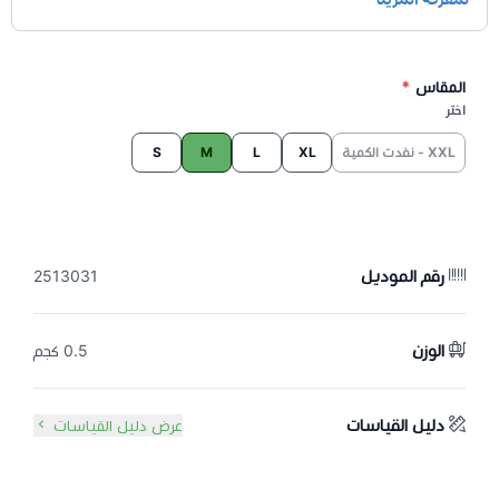
المقاس
*
اختر
XXL - نفدت الكمية
XL
L
M
S
رقم الموديل
2513031
الوزن
0.5 كجم
دليل القياسات
عرض دليل القياسات