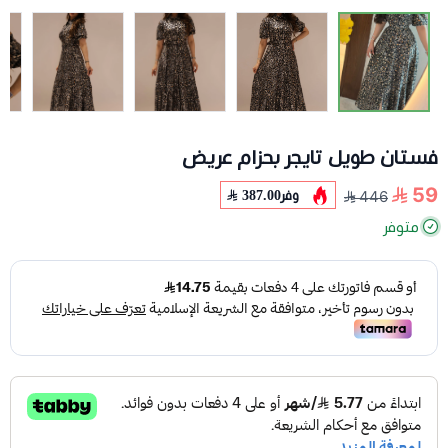
فستان طويل تايجر بحزام عريض
59
وفر
387.00
446
متوفر