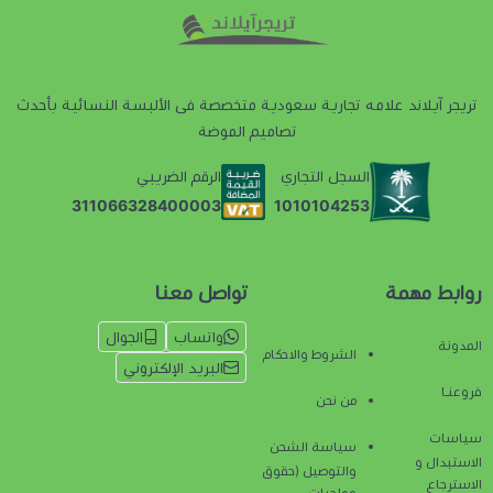
تريجر آيلاند علامه تجارية سعودية متخصصة فى الألبسة النسائية بأحدث
تصاميم الموضة
السجل التجاري
الرقم الضريبي
1010104253
311066328400003
روابط مهمة
تواصل معنا
واتساب
الجوال
المدونة
الشروط والاحكام
البريد الإلكتروني
فروعنـا
من نحن
سياسات
سياسة الشحن
الاستبدال و
والتوصيل (حقوق
الاسترجاع