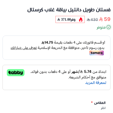
فستان طويل دانتيل بياقة غلاب كرستال
59
وفر
371.00
430
متوفر
المقاس
*
اختر