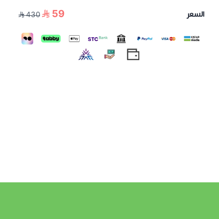
59
السعر
430
اسحب و افلت الملف هنا
استعراض