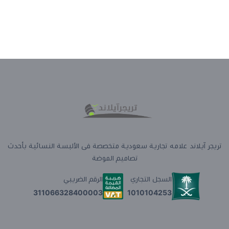
تريجر آيلاند علامه تجارية سعودية متخصصة فى الألبسة النسائية بأحدث
تصاميم الموضة
السجل التجاري
الرقم الضريبي
1010104253
311066328400003