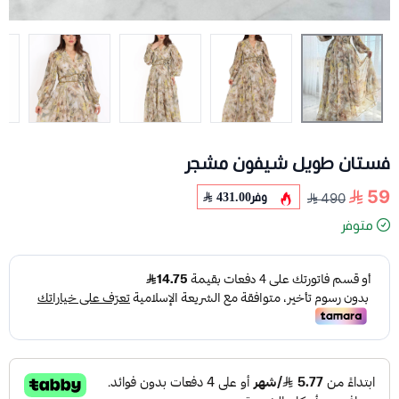
فستان طويل شيفون مشجر
59
وفر
431.00
490
متوفر