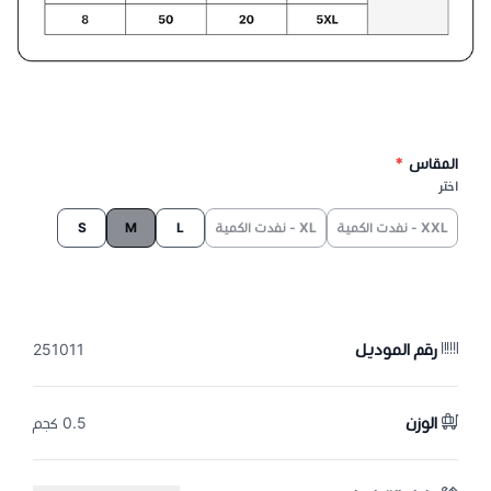
المقاس
*
اختر
XXL - نفدت الكمية
XL - نفدت الكمية
L
M
S
رقم الموديل
251011
الوزن
0.5 كجم