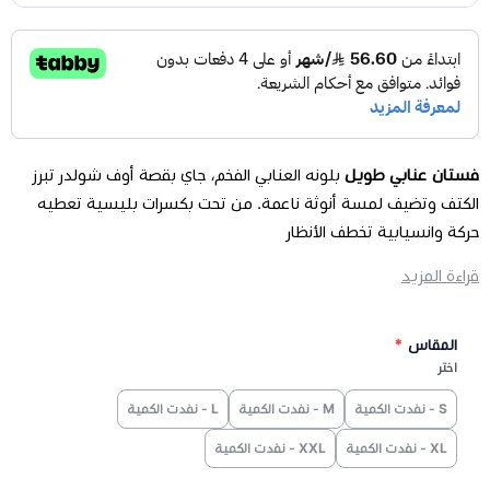
فستان عنابي طويل
بلونه العنابي الفخم، جاي بقصة أوف شولدر تبرز
الكتف وتضيف لمسة أنوثة ناعمة. من تحت بكسرات بليسية تعطيه
حركة وانسيابية تخطف الأنظار
مواصفات فستان عنابي طويل :
قراءة المزيد
الماركة
: تريجر ايلاند .
طول المودل
: 171 سم ..
المقاس
*
التصميم :
سهرة طويل عنابي اوف شولدر وبكسرات بليسية من
اختر
الاسفل
.
اللون
: عنابي
S - نفدت الكمية
M - نفدت الكمية
L - نفدت الكمية
المقاسات
:S - M - L - XL - XXL-3XXL .
XL - نفدت الكمية
XXL - نفدت الكمية
نصائح العناية :
غسيل يدوي أو غسيل جاف.