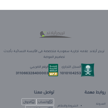
تريجر آيلاند علامه تجارية سعودية متخصصة فى الألبسة النسائية بأحدث
تصاميم الموضة
السجل التجاري
الرقم الضريبي
1010104253
311066328400003
روابط مهمة
تواصل معنا
واتساب
الجوال
المدونة
الشروط والاحكام