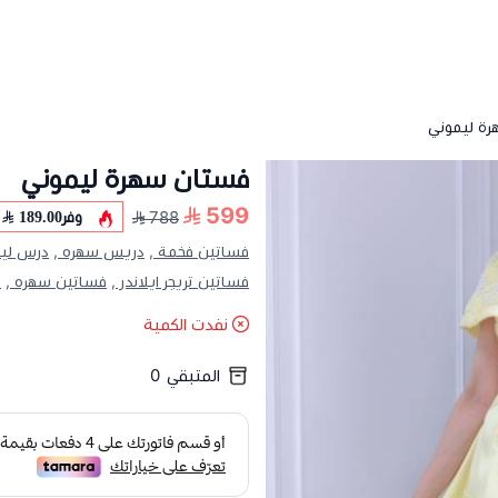
ة ليموني
فستان سهرة ليموني
599
وفر
189.00
788
فساتين فخمة ,
دريس سهره ,
درس ليم
فساتين تريجر ايلاندر ,
فساتين سهره ,
ف
نفدت الكمية
المتبقي
0