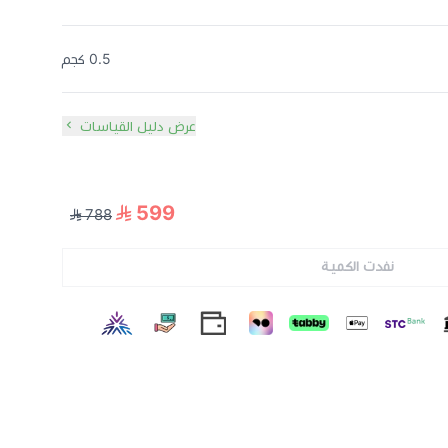
0.5 كجم
عرض دليل القياسات
599
788
نفدت الكمية