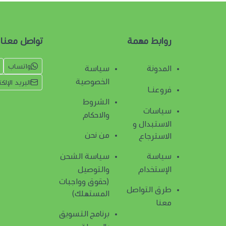
روابط مهمة
تواصل معنا
واتساب
المدونة
سياسة
الخصوصية
البريد الإلك
فروعنـا
الشروط
سياسات
والاحكام
الاستبدال و
من نحن
الاسترجاع
سياسة
سياسة الشحن
الإستخدام
والتوصيل
(حقوق وواجبات
طرق التواصل
المستهلك)
معنا
برنامج التسويق