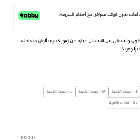
لعلوي والسفلي من الفستان عبارة عن زهور كبيرة بألوان متداخلة
ا وفريدًا.
فلي مع طيات علي الكتف .
S - نفدت الكمية
M - نفدت الكمية
L - نفدت الكمية
XL - نفدت الكمية
 تجنب استخدام المبيضات ، الكي بدرجة حرارة منخفضة.
002007