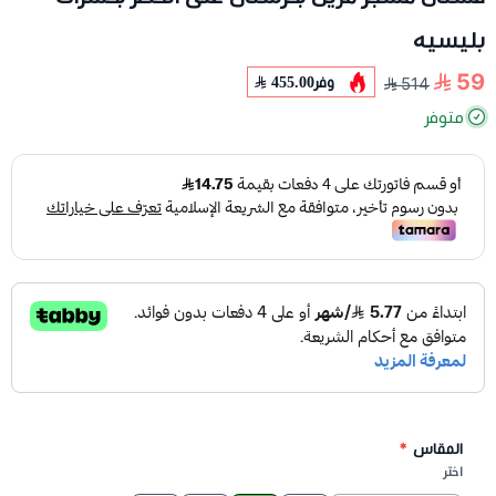
بليسيه
59
وفر
455.00
514
متوفر
المقاس
*
اختر