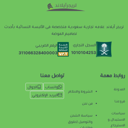
تريجر آيلاند علامه تجارية سعودية متخصصة فى الألبسة النسائية بأحدث
تصاميم الموضة
السجل التجاري
الرقم الضريبي
1010104253
311066328400003
روابط مهمة
تواصل معنا
واتساب
الجوال
المدونة
الشروط والاحكام
البريد الإلكتروني
فروعنـا
من نحن
سياسات
سياسة الشحن
الاستبدال و
والتوصيل (حقوق
الاسترجاع
وواجبات